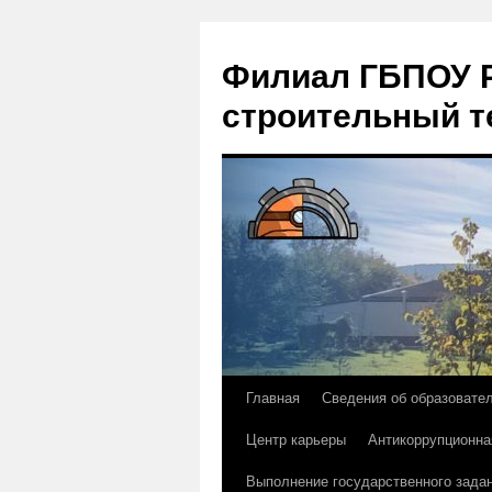
Филиал ГБПОУ Р
строительный т
Главная
Сведения об образовате
Перейти
Центр карьеры
Антикоррупционна
к
Выполнение государственного зада
содержимому