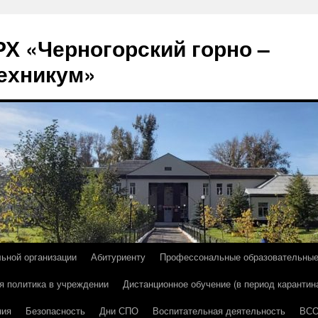
Х «Черногорский горно –
ехникум»
льной организации
Абитуриенту
Профессональные образовательны
я политика в учреждении
Дистанционное обучение (в период карантин
ния
Безопасность
Дни СПО
Воспитательная деятельность
ВС