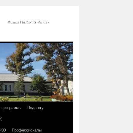
Филиал ГБПОУ РХ «ЧГСТ»
е программы
Педагогу
а)
ОКО
Профессионалы