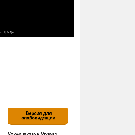
а труда
Версия для
слабовидящих
Сурдоперевод Онлайн