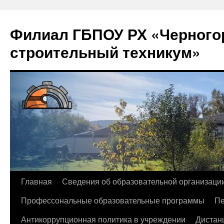
Филиал ГБПОУ РХ «Черногор
строительный техникум»
Перейти
Главная
Сведения об образовательной организаци
к
Профессональные образовательные программы
Пе
содержимому
Антикоррупционная политика в учреждении
Дистан