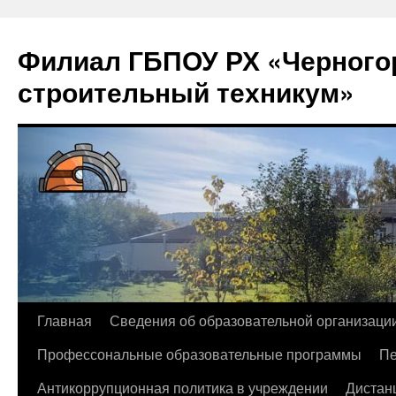
Филиал ГБПОУ РХ «Черногор
строительный техникум»
Перейти
Главная
Сведения об образовательной организаци
к
Профессональные образовательные программы
Пе
содержимому
Антикоррупционная политика в учреждении
Дистан