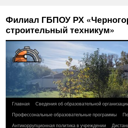
Филиал ГБПОУ РХ «Черногор
строительный техникум»
Перейти
Главная
Сведения об образовательной организаци
к
Профессональные образовательные программы
Пе
содержимому
Антикоррупционная политика в учреждении
Дистан